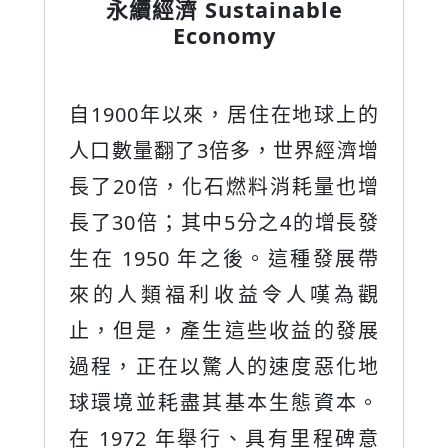
平台經濟 Platform
Economics
的
增
平台興起視為“數字革命”的標誌性
增
事件之一。它改變了人們的生產
發
和生活，也改變了人類的思維方
帶
式，通過降低查詢成本、低複製
觀
和驗證成本來提高交易頻率和效
展
率，使應用程序提供商能夠快速
地
為大量客戶提供服務，並具有互
。
操作性。對於平台經濟的研究，
意
多從雙邊市場的角度出發。
...<文