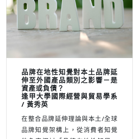
綠色供應鏈管理系統績效衡量
之研究：量表發展與驗證
國立臺灣海洋大學航運管理學
系 / 林秀芬
為了因應日益複雜的供應鏈配銷
網路，以及面對外在環境(國際環
保法規、政府立法政策、交易夥