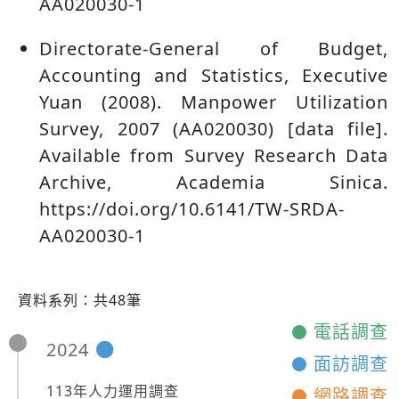
AA020030-1
Directorate-General of Budget,
Accounting and Statistics, Executive
Yuan (2008). Manpower Utilization
Survey, 2007 (AA020030) [data file].
Available from Survey Research Data
Archive, Academia Sinica.
https://doi.org/10.6141/TW-SRDA-
AA020030-1
資料系列：共48筆
電話調查
2024
面訪調查
113年人力運用調查
網路調查