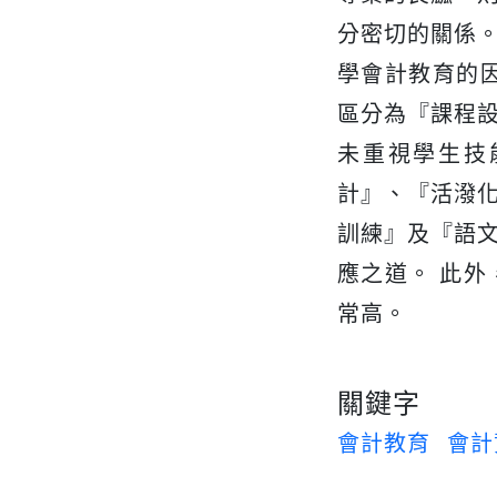
分密切的關係
學會計教育的
區分為『課程
未重視學生技
計』、『活潑
訓練』及『語
應之道。 此
常高。
關鍵字
會計教育
會計