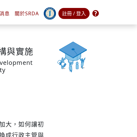
常見問題
消息
關於
SRDA
註冊 / 登入
構與實施
evelopment
ty
加大，如何讓初
換成行政主管與