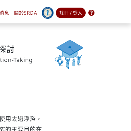
常見問題
消息
關於
SRDA
註冊 / 登入
探討
tion-Taking
使用太過浮濫，
究的主要目的在