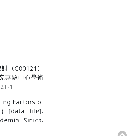
（C00121）
究專題中心學術
21-1
ting Factors of
 [data file].
demia Sinica.
go