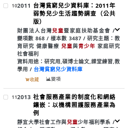
2011
台灣貧窮兒少資料庫：2011年
10
弱勢兒少生活趨勢調查（公共
版）
財團法人台灣
兒童
暨家庭扶助基金會 /
變項數 868 / 樣本數 3487 / 研究主題：教
育研究 健康醫療
兒童
與
青少年
家庭研究
社會福利
資料用途：研究用,碩博士論文,課堂練習,教
學用 /
台灣貧窮兒少資料庫
變項
收藏
2013
社會服務產業的制度化和網絡
11
鑲嵌：以機構照護服務產業為
例
靜宜大學社會工作與
兒童
少年福利學系 /