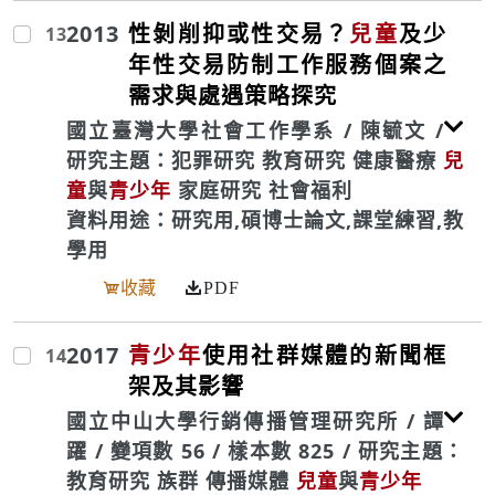
2013
性剝削抑或性交易？
兒童
及少
13
年性交易防制工作服務個案之
需求與處遇策略探究
國立臺灣大學社會工作學系 / 陳毓文 /
研究主題：犯罪研究 教育研究 健康醫療
兒
童
與
青少年
家庭研究 社會福利
資料用途：研究用,碩博士論文,課堂練習,教
學用
收藏
PDF
2017
青少年
使用社群媒體的新聞框
14
架及其影響
國立中山大學行銷傳播管理研究所 / 譚
躍 / 變項數 56 / 樣本數 825 / 研究主題：
教育研究 族群 傳播媒體
兒童
與
青少年