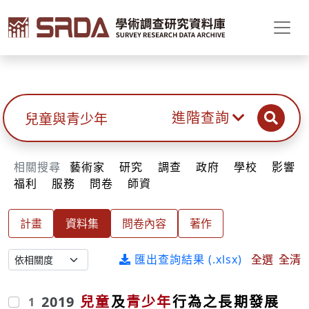
SRDA
No
整
查
進階查詢
search
results.
合
詢
查
相關搜尋
藝術家
研究
調查
政府
學校
影響
詢
福利
服務
問卷
師資
計畫
資料集
問卷內容
著作
匯出查詢結果 (.xlsx)
全選
全清
2019
兒童
及
青少年
行為之長期發展
1