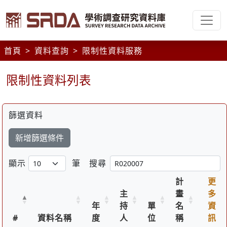
首頁
資料查詢
限制性資料服務
限制性資料列表
篩選資料
新增篩選條件
顯示
筆
搜尋
計
更
主
畫
多
年
持
單
名
資
#
資料名稱
度
人
位
稱
訊