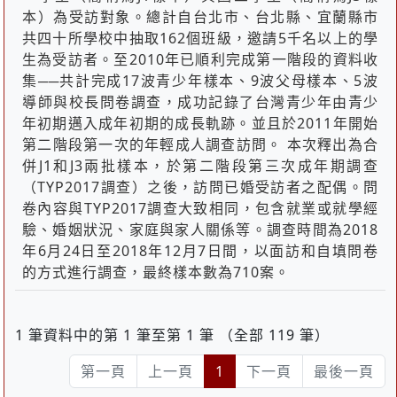
本）為受訪對象。總計自台北市、台北縣、宜蘭縣市
共四十所學校中抽取162個班級，邀請5千名以上的學
生為受訪者。至2010年已順利完成第一階段的資料收
集──共計完成17波青少年樣本、9波父母樣本、5波
導師與校長問卷調查，成功記錄了台灣青少年由青少
年初期邁入成年初期的成長軌跡。並且於2011年開始
第二階段第一次的年輕成人調查訪問。 本次釋出為合
併J1和J3兩批樣本，於第二階段第三次成年期調查
（TYP2017調查）之後，訪問已婚受訪者之配偶。問
卷內容與TYP2017調查大致相同，包含就業或就學經
驗、婚姻狀況、家庭與家人關係等。調查時間為2018
年6月24日至2018年12月7日間，以面訪和自填問卷
的方式進行調查，最終樣本數為710案。
1 筆資料中的第 1 筆至第 1 筆 （全部 119 筆）
第一頁
上一頁
1
下一頁
最後一頁