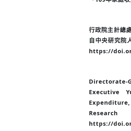
行政院主計總處（
自中央研究院
https://doi.
Directorate
Executive 
Expenditure,
Researc
https://doi.