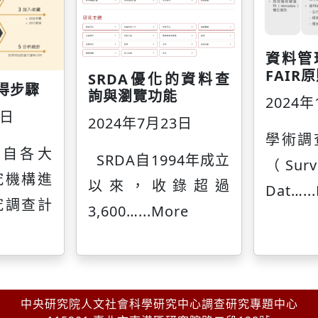
資料管
FAIR
SRDA優化的資料查
取得步驟
詢與瀏覽功能
2024年
3日
2024年7月23日
學術調
來自各大
SRDA自1994年成立
（Surv
究機構進
以來，收錄超過
Dat…
..
究調查計
3,600…
...More
中央研究院人文社會科學研究中心調查研究專題中心